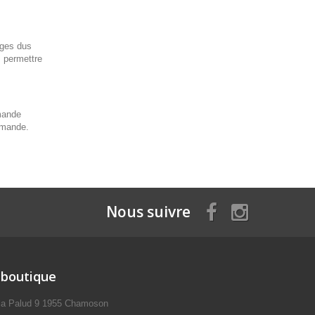
ages dus
s permettre
mande
mmande.
Nous suivre
 boutique
 la Palud 9 1955 Chamoson