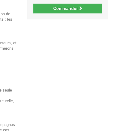
Commander
ison de
s : les
sseurs, et
ormerons
e seule
tutelle,
compagnés
le cas