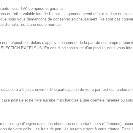
tants nets, TVA comprise et garantis.
s de l'offre valable lors de l'achat. La garantie prend effet à la date de livra
re) que nous vous demandons de conserver soigneusement. Ne sont pas couvert
e d'emploi, ou à une usure normale.
u non-respect des délais d’approvisionnement de la part de nos propres fourni
à SELECTION EXCELSUS. En cas d’indisponibilité d’un produit, nous vous inf
n délai de 5 à 8 jours environ. Une participation de votre part est demandée un
e postale et ne livre aucune marchandise à une clientèle mineure ou sous 
eur emballage d'origine (avec les étiquettes comportant leurs références), ac
ion de votre colis. Les frais de port liés au retour sont à votre charge. Dans 