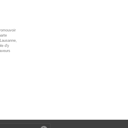
promouvoir
harte
 Lausanne,
le d'y
aveurs