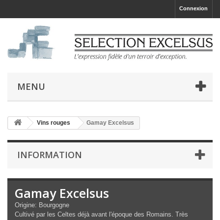
Connexion
MENU
Vins rouges
Gamay Excelsus
INFORMATION
Gamay Excelsus
Origine: Bourgogne
Cultivé par les Celtes déjà avant l'époque des Romains. Très