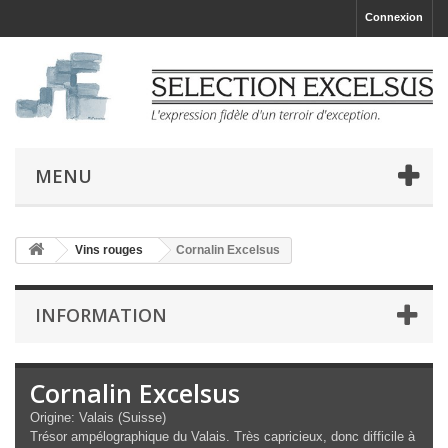
Connexion
MENU
Vins rouges
Cornalin Excelsus
INFORMATION
Cornalin Excelsus
Origine: Valais (Suisse)
Trésor ampélographique du Valais. Très capricieux, donc difficile à