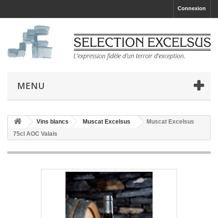
Connexion
MENU
Vins blancs
Muscat Excelsus
Muscat Excelsus
75cl AOC Valais